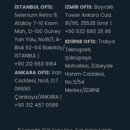
İSTANBUL OFİS:
İZMİR OFİS:
Bayraklı
Selenium Retro 9,
Tower Ankara Cad.
Ataköy 7-10 Kısım
81/95, 35535 İzmir |
Mah., D-100 Güney
+90 532 680 25 86
Yan Yolu, No16/1, A-
EDİRNE OFİS:
Trakya
Blok 62-64 Bakırköy/
Teknopark,
İSTANBUL |
Şükrüpaşa
+90 212 663 9184
Mahallesi, Zübeyde
ANKARA OFİS:
İran
Hanım Caddesi,
Caddesi, No:6, D:7
No:3/54
06690
Merkez/EDİRNE
Çankaya/ANKARA |
+90 312 467 0089
© Copyright 2026 Tema Grup. Tüm Hakları Saklıdır.