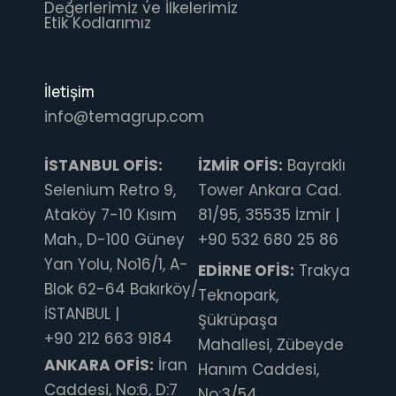
Değerlerimiz ve İlkelerimiz
Etik Kodlarımız
İletişim
info@temagrup.com
İSTANBUL OFİS:
İZMİR OFİS:
Bayraklı
Selenium Retro 9,
Tower Ankara Cad.
Ataköy 7-10 Kısım
81/95, 35535 İzmir |
Mah., D-100 Güney
+90 532 680 25 86
Yan Yolu, No16/1, A-
EDİRNE OFİS:
Trakya
Blok 62-64 Bakırköy/
Teknopark,
İSTANBUL |
Şükrüpaşa
+90 212 663 9184
Mahallesi, Zübeyde
ANKARA OFİS:
İran
Hanım Caddesi,
Caddesi, No:6, D:7
No:3/54