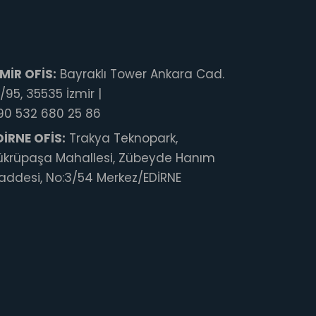
ZMİR OFİS:
Bayraklı Tower Ankara Cad.
/95, 35535 İzmir |
90 532 680 25 86
DİRNE OFİS:
Trakya Teknopark,
ükrüpaşa Mahallesi, Zübeyde Hanım
addesi, No:3/54 Merkez/EDİRNE