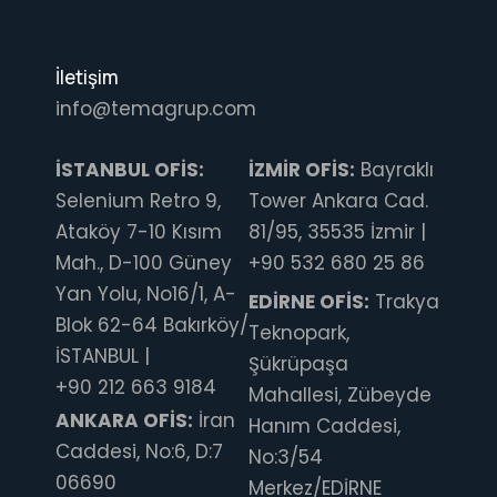
İletişim
info@temagrup.com
İSTANBUL OFİS:
İZMİR OFİS:
Bayraklı
Selenium Retro 9,
Tower Ankara Cad.
Ataköy 7-10 Kısım
81/95, 35535 İzmir |
Mah., D-100 Güney
+90 532 680 25 86
Yan Yolu, No16/1, A-
EDİRNE OFİS:
Trakya
Blok 62-64 Bakırköy/
Teknopark,
İSTANBUL |
Şükrüpaşa
+90 212 663 9184
Mahallesi, Zübeyde
ANKARA OFİS:
İran
Hanım Caddesi,
Caddesi, No:6, D:7
No:3/54
06690
Merkez/EDİRNE