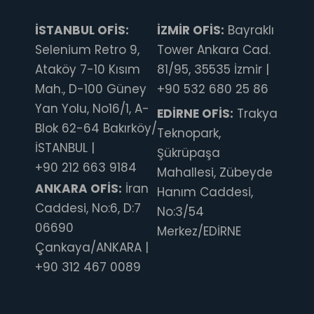
İSTANBUL OFİS:
İZMİR OFİS:
Bayraklı
Selenium Retro 9,
Tower Ankara Cad.
Ataköy 7-10 Kısım
81/95, 35535 İzmir |
Mah., D-100 Güney
+90 532 680 25 86
Yan Yolu, No16/1, A-
EDİRNE OFİS:
Trakya
Blok 62-64 Bakırköy/
Teknopark,
İSTANBUL |
Şükrüpaşa
+90 212 663 9184
Mahallesi, Zübeyde
ANKARA OFİS:
İran
Hanım Caddesi,
Caddesi, No:6, D:7
No:3/54
06690
Merkez/EDİRNE
Çankaya/ANKARA |
+90 312 467 0089